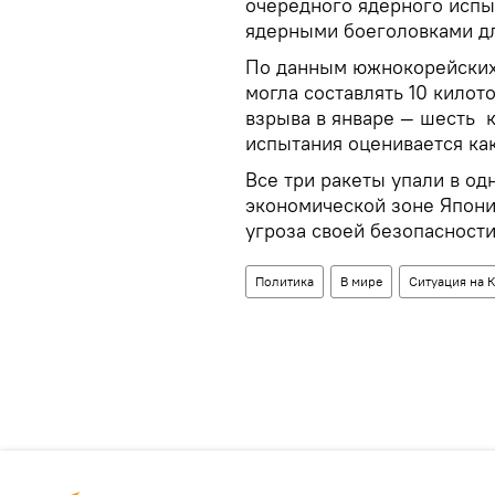
очередного ядерного испыт
ядерными боеголовками дл
По данным южнокорейских
могла составлять 10 килот
взрыва в январе — шесть 
испытания оценивается ка
Все три ракеты упали в од
экономической зоне Япони
угроза своей безопасности
Политика
В мире
Ситуация на 