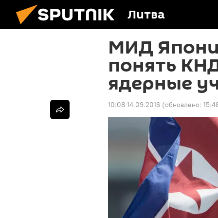
Литва
МИД Япони
понять КНД
ядерные у
10:08 14.09.2016
(обновлено:
15:4