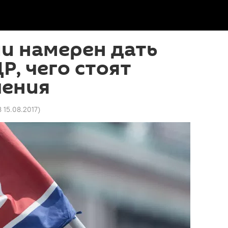
и намерен дать
Р, чего стоят
чения
8 15.08.2017
)