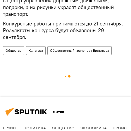
в Центр управления дорожным движением,
подарки, а их рисунки украсят общественный
транспорт.
Конкурсные работы принимаются до 21 сентября.
Результаты конкурса будут объявлены 29
сентября.
Общество
Культура
Общественный транспорт Вильнюса
Литва
В МИРЕ
ПОЛИТИКА
ОБЩЕСТВО
ЭКОНОМИКА
ПРОИСШ