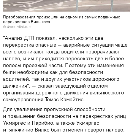
Преобразования произошли на одном из самых подвижных
перекрестков Вильнюса
©
Фото: vilnius.lt
"Анализ ДТП показал, насколько эти два
перекрестка опасные — аварийные ситуации чаще
всего возникают, когда водители поворачивают
налево, и им приходится пересекать две и более
полосы проезжей части. Поэтому эти изменения
были необходимы как для безопасности
водителей, так и других участников дорожного
движения", — сказал заведующий отделом
организации дорожного движения вильнюсского
самоуправления Томас Камайтис.
Для увеличения пропускной способности
и повышения безопасности на перекрестках улиц
Укмяргес и Парибио, а также Укмяргес
и Гяляжинио Вилко был отменен поворот налево.