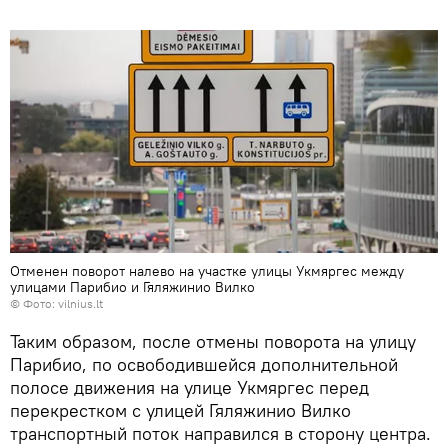
Отменен поворот налево на участке улицы Укмяргес между
улицами Парибио и Гяляжинио Вилко
©
Фото: vilnius.lt
Таким образом, после отмены поворота на улицу
Парибио, по освободившейся дополнительной
полосе движения на улице Укмяргес перед
перекрестком с улицей Гяляжинио Вилко
транспортный поток направился в сторону центра.