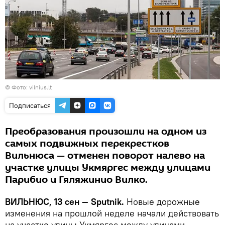
©
Фото: vilnius.lt
Подписаться
Преобразования произошли на одном из
самых подвижных перекрестков
Вильнюса — отменен поворот налево на
участке улицы Укмяргес между улицами
Парибио и Гяляжинио Вилко.
ВИЛЬНЮС, 1
3
сен —
Sputnik.
Новые дорожные
изменения на прошлой неделе начали действовать
на участке улицы Укмяргес между улицами