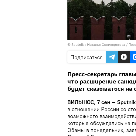
© Sputnik / Наталья Селиверстова
/
Пере
Подписаться
Пресс-секретарь главы
что расширение санкц
будет сказываться на
ВИЛЬНЮС, 7 сен — Sputnik
в отношении России со ст
возможного взаимодействи
которые обсуждались на п
Обамы в понедельник, заяв