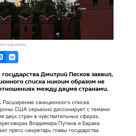
йти в фотобанк
 государства Дмитрий Песков заявил,
ионного списка никоим образом не
 отношениях между двумя странами.
.
Расширение санкционного списка
ороны США серьезно диссонирует с темами
я двух стран в чувствительных сферах,
ереговорах Владимира Путина и Барака
ил пресс-секретарь главы государства