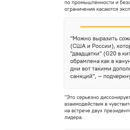
по промышленности и безо
ограничения касаются эксп
"Можно выразить сожа
(США и России), кото
"двадцатки" (G20 в к
обрамлена как в канун
дни вот такими допо
санкций", — подчеркн
"Это серьезно диссонируе
взаимодействия в чувстви
на встрече двух президент
лидера.