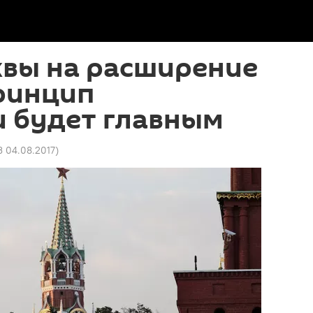
квы на расширение
ринцип
и будет главным
3 04.08.2017
)