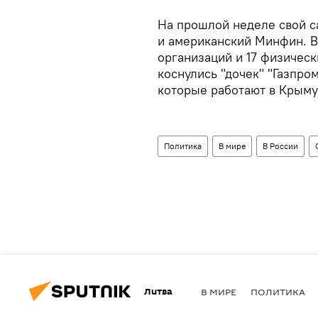
На прошлой неделе свой 
и американский Минфин. В
организаций и 17 физическ
коснулись "дочек" "Газпро
которые работают в Крыму
Политика
В мире
В России
Литва
В МИРЕ
ПОЛИТИКА