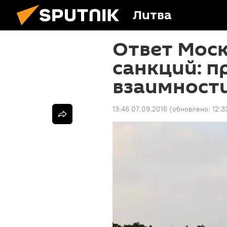
Литва
Ответ Мос
санкций: п
взаимност
13:46 07.09.2016
(обновлено:
12:3