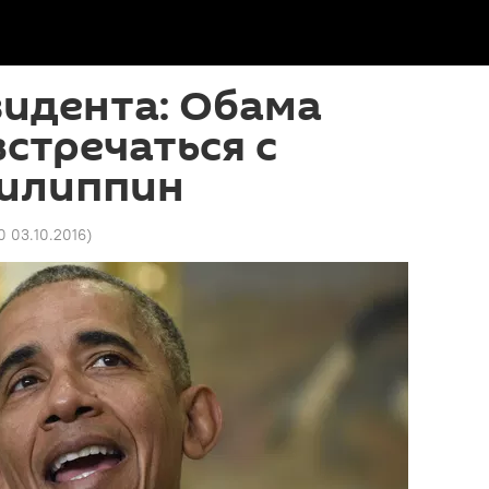
зидента: Обама
встречаться с
илиппин
0 03.10.2016
)