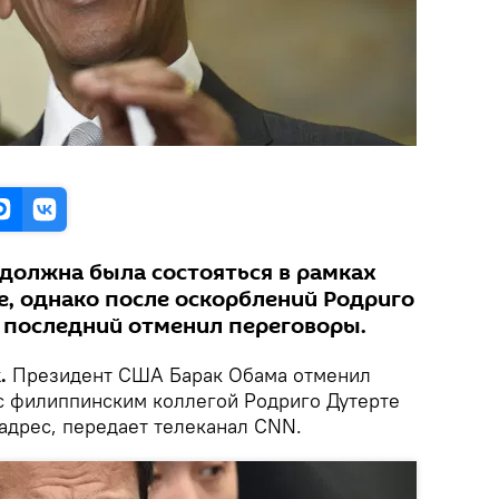
 должна была состояться в рамках
е, однако после оскорблений Родриго
 последний отменил переговоры.
k.
Президент США Барак Обама отменил
с филиппинским коллегой Родриго Дутерте
адрес, передает телеканал CNN.