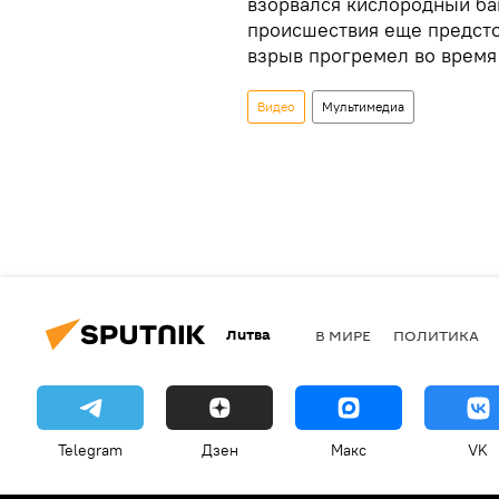
взорвался кислородный бак
происшествия еще предстои
взрыв прогремел во время
Видео
Мультимедиа
Литва
В МИРЕ
ПОЛИТИКА
Telegram
Дзен
Макс
VK