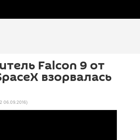
итель Falcon 9 от
paceX взорвалась
52 06.09.2016
)