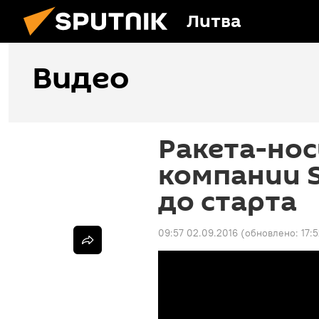
Литва
Видео
Ракета-нос
компании S
до старта
09:57 02.09.2016
(обновлено:
17: