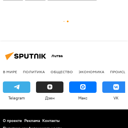
Литва
В МИРЕ
ПОЛИТИКА
ОБЩЕСТВО
ЭКОНОМИКА
ПРОИСШ
Telegram
Дзен
Макс
VK
О проекте
Реклама
Контакты