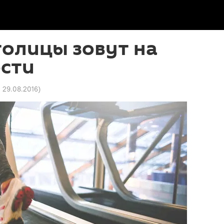
олицы зовут на
ости
2 29.08.2016
)