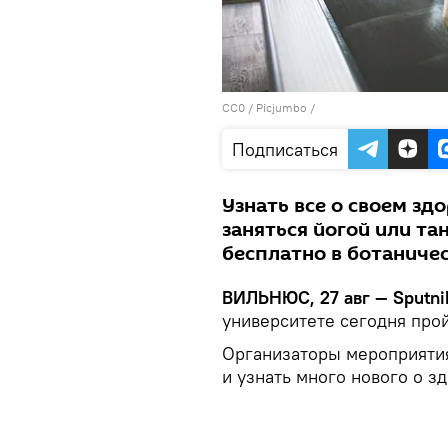
CC0
/
Рicjumbo
/
Подписаться
Узнать все о своем зд
заняться йогой или т
бесплатно в ботаничес
ВИЛЬНЮС, 27 авг — Sputni
университете сегодня прой
Организаторы мероприятия
и узнать много нового о з