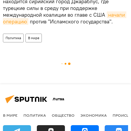
находится сирийский город Джараблус, где
турецкие силы в среду при поддержке
международной коалиции во главе с США
начали 
операцию
против "Исламского государства".
Политика
В мире
Литва
В МИРЕ
ПОЛИТИКА
ОБЩЕСТВО
ЭКОНОМИКА
ПРОИСШ