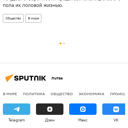
пола их половой жизнью.
Общество
В мире
Литва
В МИРЕ
ПОЛИТИКА
ОБЩЕСТВО
ЭКОНОМИКА
ПРОИСШ
Telegram
Дзен
Макс
VK