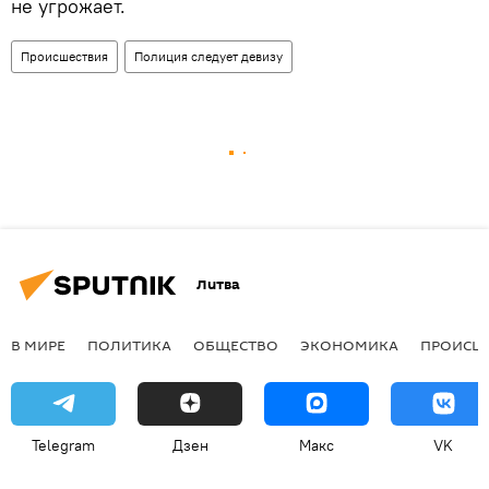
не угрожает.
Происшествия
Полиция следует девизу
Литва
В МИРЕ
ПОЛИТИКА
ОБЩЕСТВО
ЭКОНОМИКА
ПРОИСШ
Telegram
Дзен
Макс
VK