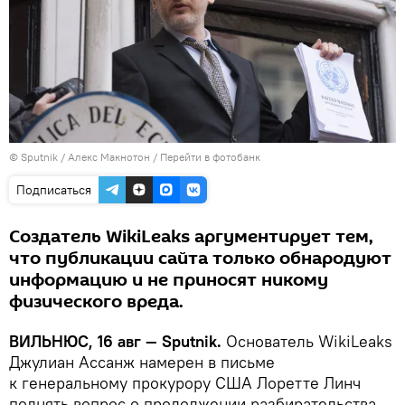
© Sputnik / Алекс Макнотон
/
Перейти в фотобанк
Подписаться
Создатель WikiLeaks аргументирует тем,
что публикации сайта только обнародуют
информацию и не приносят никому
физического вреда.
ВИЛЬНЮС, 16 авг —
Sputnik
.
Основатель WikiLeaks
Джулиан Ассанж намерен в письме
к генеральному прокурору США Лоретте Линч
поднять вопрос о продолжении разбирательства