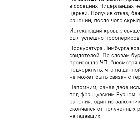
в соседних Нидерландах ч
церкви. Получив отказ, б
ранений, после чего скрыл
Истекающий кровью священ
был успешно прооперирова
Прокуратура Лимбурга воз
свидетелей. По словам бу
произошло ЧП, "несмотря 
подчеркнуть, что на данно
не может быть связан с те
Напомним, ранее двое ис
под французским Руаном. 
ранения, один из заложни
скончался от полученных 
нападавших.