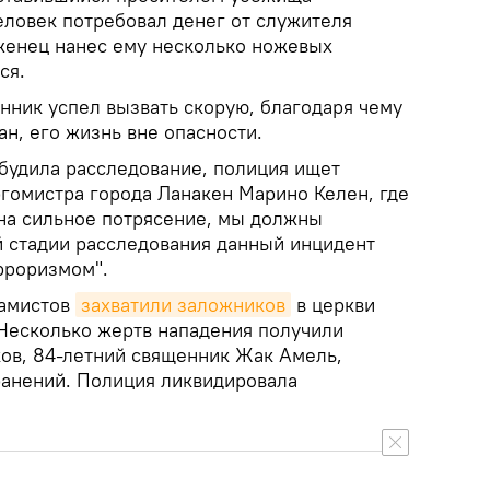
еловек потребовал денег от служителя
еженец нанес ему несколько ножевых
ся.
ник успел вызвать скорую, благодаря чему
н, его жизнь вне опасности.
будила расследование, полиция ищет
ргомистра города Ланакен Марино Келен, где
на сильное потрясение, мы должны
й стадии расследования данный инцидент
рроризмом".
ламистов
захватили заложников
в церкви
Несколько жертв нападения получили
ков, 84-летний священник Жак Амель,
ранений. Полиция ликвидировала