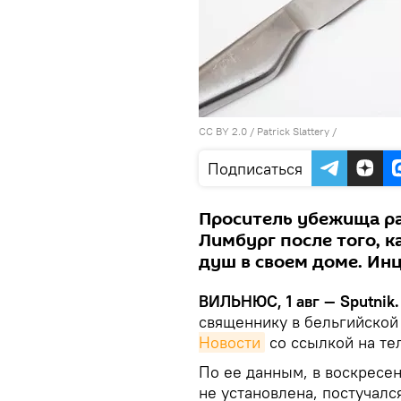
CC BY 2.0
/
Patrick Slattery
/
Подписаться
Проситель убежища ра
Лимбург после того, 
душ в своем доме. Инц
ВИЛЬНЮС, 1 авг — Sputnik
священнику в бельгийской
Новости
со ссылкой на те
По ее данным, в воскресе
не установлена, постучалс