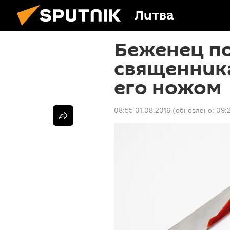
Литва
Беженец п
священника
его ножом
08:55 01.08.2016
(обновлено:
09: