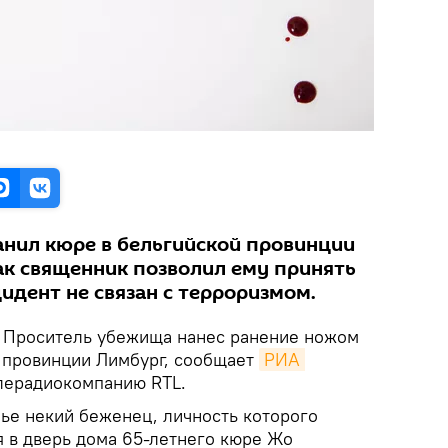
нил кюре в бельгийской провинции
как священник позволил ему принять
идент не связан с терроризмом.
.
Проситель убежища нанес ранение ножом
 провинции Лимбург, сообщает
РИА 
лерадиокомпанию RTL.
нье некий беженец, личность которого
я в дверь дома 65-летнего кюре Жо