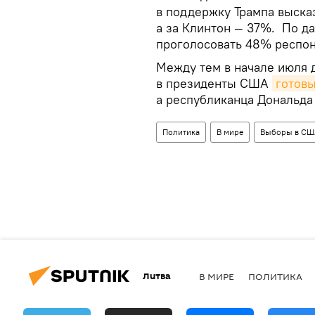
в поддержку Трампа выска
а за Клинтон — 37%. По да
проголосовать 48% респон
Между тем в начале июля 
в президенты США
готов
а республиканца Дональда
Политика
В мире
Выборы в СШ
Литва
В МИРЕ
ПОЛИТИКА