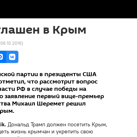
глашен в Крым
 06.10.2016
)
ской партии в президенты США
отметил, что рассмотрит вопрос
части РФ в случае победы на
то заявление первый вице-премьер
ства Михаил Шеремет решил
Крым.
ik.
Дональд Трамп должен посетить Крым,
деть жизнь крымчан и укрепить свою