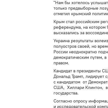
"Нам бы хотелось услышат
только предвыборные лозу
отметил крымский полити
Крым стал российским реги
референдума, на котором 
высказались за воссоедин
Украина результаты волеи
полуостров своей, но вре
России неоднократно подч
демократическим путем, в
правом.
Кандидат в президенты СШ
Дональд Трамп, лидирует 
с кандидатом от Демократ
США, Хиллари Клинтон, в 
государства.
Согласно опросу информац
и исследовательской комп