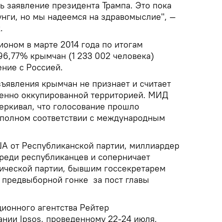
ь заявление президента Трампа. Это пока
нги, но мы надеемся на здравомыслие", —
к.
оном в марте 2014 года по итогам
96,77% крымчан (1 233 002 человека)
ение с Россией.
зъявления крымчан не признает и считает
менно оккупированной территорией. МИД
еркивал, что голосование прошло
 полном соответствии с международным
А от Республиканской партии, миллиардер
среди республиканцев и соперничает
ической партии, бывшим госсекретарем
предвыборной гонке за пост главы
ионного агентства Рейтер
ании Ipsos, проведенному 22-24 июля,