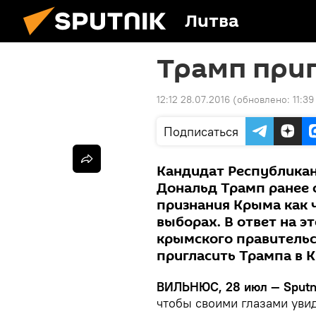
Литва
Трамп при
12:12 28.07.2016
(обновлено:
11:39
Подписаться
Кандидат Республикан
Дональд Трамп ранее 
признания Крыма как 
выборах. В ответ на э
крымского правитель
пригласить Трампа в 
ВИЛЬНЮС, 28 июл — Sputn
чтобы своими глазами уви