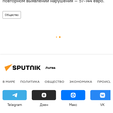
повторном выявлении нарушения — 57-144 евро.
Общество
Литва
В МИРЕ
ПОЛИТИКА
ОБЩЕСТВО
ЭКОНОМИКА
ПРОИСШ
Telegram
Дзен
Макс
VK