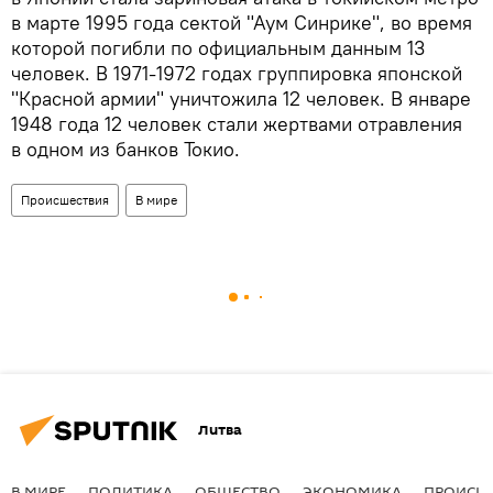
в марте 1995 года сектой "Аум Синрике", во время
которой погибли по официальным данным 13
человек. В 1971-1972 годах группировка японской
"Красной армии" уничтожила 12 человек. В январе
1948 года 12 человек стали жертвами отравления
в одном из банков Токио.
Происшествия
В мире
Литва
В МИРЕ
ПОЛИТИКА
ОБЩЕСТВО
ЭКОНОМИКА
ПРОИСШ