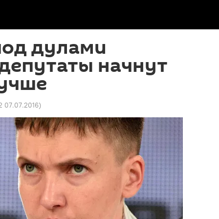
под дулами
 депутаты начнут
лучше
12 07.07.2016
)