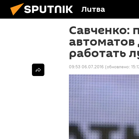
Литва
Савченко: 
автоматов
работать 
09:53 06.07.2016
(обновлено:
15: