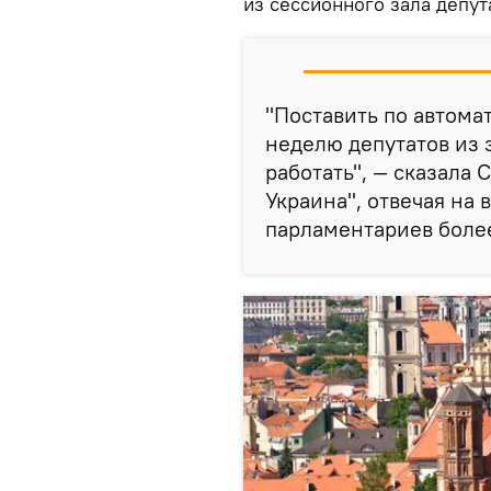
из сессионного зала депу
"Поставить по автома
неделю депутатов из з
работать", — сказала 
Украина", отвечая на 
парламентариев боле