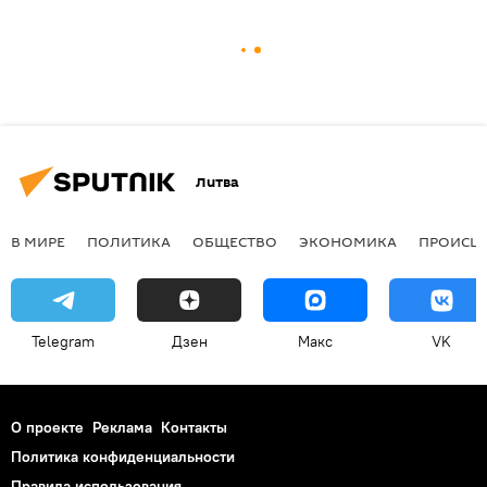
Литва
В МИРЕ
ПОЛИТИКА
ОБЩЕСТВО
ЭКОНОМИКА
ПРОИСШ
Telegram
Дзен
Макс
VK
О проекте
Реклама
Контакты
Политика конфиденциальности
Правила использования