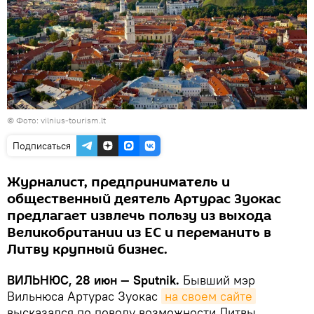
©
Фото: vilnius-tourism.lt
Подписаться
Журналист, предприниматель и
общественный деятель Артурас Зуокас
предлагает извлечь пользу из выхода
Великобритании из ЕС и переманить в
Литву крупный бизнес.
ВИЛЬНЮС, 28 июн
—
Sputnik.
Бывший мэр
Вильнюса Артурас Зуокас
на своем сайте
высказался по поводу возможности Литвы