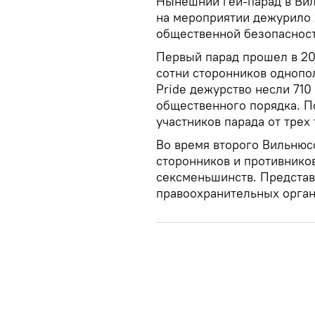
Нынешний гей-парад в Ви
на мероприятии дежурило 
общественной безопасност
Первый парад прошел в 201
сотни сторонников однопол
Pride дежурство несли 710
общественного порядка. По
участников парада от трех
Во время второго Вильнюсс
сторонников и противнико
сексменьшинств. Представ
правоохранительных орган