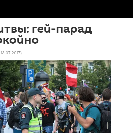
твы: гей-парад
окойно
 13.07.2017
)