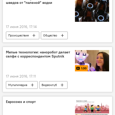
шведов от "паленой" водки
17 июня 2016, 17:14
Происшествия
Общество
Милые технологии: наноробот делает
селфи с корреспондентом Sputnik
1:30
17 июня 2016, 17:11
Мультимедиа
Видеоклуб
Общество
Экономика
В мире
В России
Евросоюз и спорт
Новые технологии: реальность или фантастика?