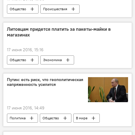
Общество
Происшествия
Работа Службы спецрасследований
Клайпедский порт: работа без выходных круглый год
Литовцам придется платить за пакеты-майки в
магазинах
17 июня 2016, 15:16
Общество
Экономика
Чисто там, где не сорят: борьба с мусором в Литве
Путин: есть риск, что геополитическая
напряженность усилится
17 июня 2016, 14:49
Политика
Общество
В мире
В России