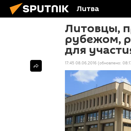
Литва
Литовцы, 
рубежом, 
для участи
17:45 08.06.2016
(обновлено:
08:1