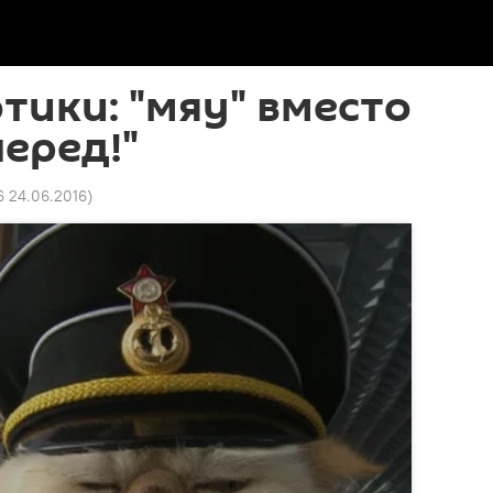
тики: "мяу" вместо
еред!"
6 24.06.2016
)