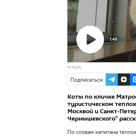
1:49
Воспроизвести
©
Ruptly
видео
Подписаться
Коты по кличке Матро
туристическом теплох
Москвой и Санкт-Пете
Чернышевского" расск
По словам капитана теплох