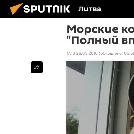
Литва
Морские ко
"Полный вп
17:13 26.05.2016
(обновлено:
09:5