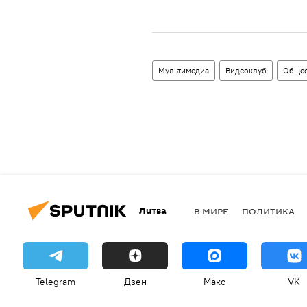
Мультимедиа
Видеоклуб
Общес
Литва
В МИРЕ
ПОЛИТИКА
Telegram
Дзен
Макс
VK