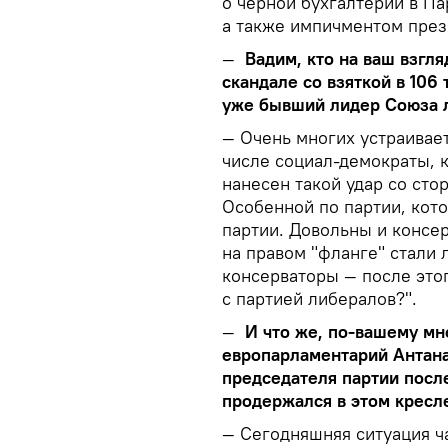
о черной бухгалтерии в Па
а также импичментом през
—
Вадим, кто на ваш взгля
скандале со взяткой в 106
уже бывший лидер Союза 
— Очень многих устраивает
числе социал-демократы, 
нанесен такой удар со ст
Особенной по партии, кото
партии. Довольны и консер
на правом "фланге" стали 
консерваторы — после это
с партией либералов?".
—
И что же, по-вашему м
европарламентарий Антана
председателя партии посл
продержался в этом кресл
— Сегодняшняя ситуация ч