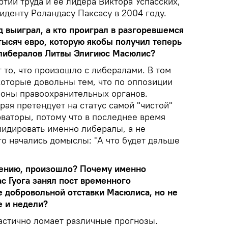
ртии труда и ее лидера Виктора Успасских,
иденту Роландасу Паксасу в 2004 году.
д выиграл, а кто проиграл в разгоревшемся
 тысяч евро, которую якобы получил теперь
либералов Литвы Элигиюс Масюлис?
 то, что произошло с либералами. В том
которые довольны тем, что по оппозиции
ороны правоохранительных органов.
рая претендует на статус самой "чистой"
ваторы, потому что в последнее время
лидировать именно либералы, а не
го начались домыслы: "А что будет дальше
нению, произошло? Почему именно
с Гуога занял пост временного
е добровольной отставки Масюлиса, но не
е и недели?
астично ломает различные прогнозы.