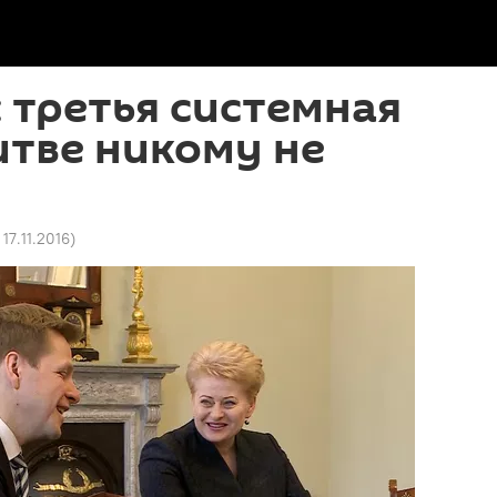
 третья системная
итве никому не
 17.11.2016
)