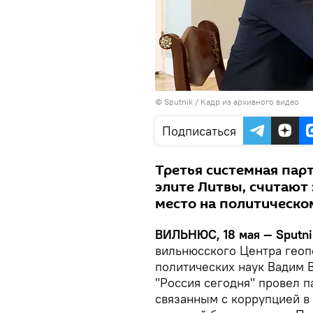
© Sputnik / Кадр из архивного видео
Подписаться
Третья системная пар
элите Литвы, считают 
место на политическо
ВИЛЬНЮС, 18 мая — Sputni
вильнюсского Центра геоп
политических наук Вадим 
"Россия сегодня" провел 
связанным с коррупцией в