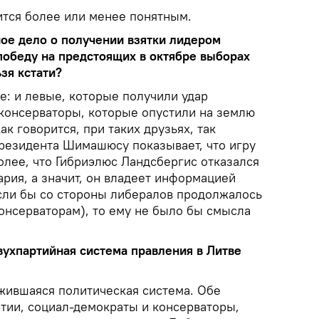
ится более или менее понятным.
ное дело о получении взятки лидером
победу на предстоящих в октябре выборах
ьзя кстати?
е: и левые, которые получили удар
 консерваторы, которые опустили на землю
к говорится, при таких друзьях, так
президента Шимашюсу показывает, что игру
олее, что Гибриэлюс Ландсбергис отказался
рия, а значит, он владеет информацией
Если бы со стороны либералов продолжалось
онсерваторам), то ему не было бы смысла
вухпартийная система правления в Литве
ожившаяся политическая система. Обе
тии, социал-демократы и консерваторы,