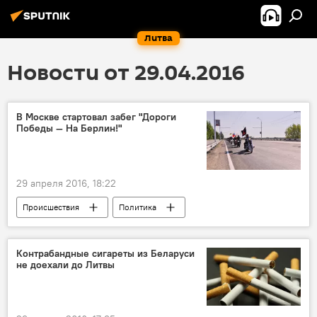
Литва
Новости от 29.04.2016
В Москве стартовал забег "Дороги
Победы — На Берлин!"
29 апреля 2016, 18:22
Происшествия
Политика
Общество
В мире
В России
Мотопробег "Дороги Победы — На Берлин!"
Контрабандные сигареты из Беларуси
не доехали до Литвы