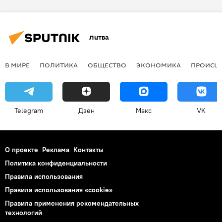
Кино и театр в странах Балтии
Литва
В МИРЕ
ПОЛИТИКА
ОБЩЕСТВО
ЭКОНОМИКА
ПРОИСШ
Telegram
Дзен
Макс
VK
О проекте
Реклама
Контакты
Политика конфиденциальности
Правила использования
Правила использования «cookie»
Правила применения рекомендательных
технологий