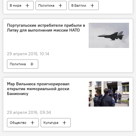
В мире
Политика
В Балтии
"Воздушная полиция" НАТО в странах Балтии
Португальские истребители прибыли в
Литву для выполнения миссии НАТО
29 апреля 2016, 10:14
Политика
"Воздушная полиция" НАТО в странах Балтии
Мэр Вильнюса проигнорировал
открытие мемориальной доски
Банионису
29 апреля 2016, 09:34
Общество
Культура
Четверть века без СССР