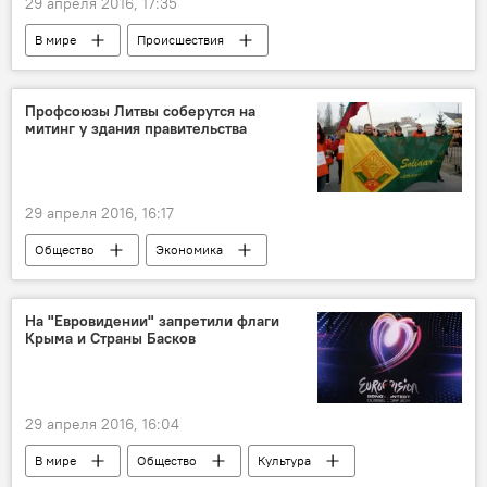
29 апреля 2016, 17:35
В мире
Происшествия
Профсоюзы Литвы соберутся на
митинг у здания правительства
29 апреля 2016, 16:17
Общество
Экономика
Камень преткновения: новый Трудовой кодекс
На "Евровидении" запретили флаги
Крыма и Страны Басков
29 апреля 2016, 16:04
В мире
Общество
Культура