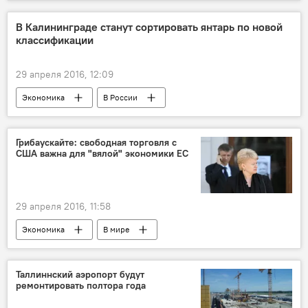
В Калининграде станут сортировать янтарь по новой
классификации
29 апреля 2016, 12:09
Экономика
В России
Янтарь: золотой свет в слезах моря
Дела приграничные: Калининград
Грибаускайте: cвободная торговля с
США важна для "вялой" экономики ЕС
29 апреля 2016, 11:58
Экономика
В мире
Таллиннский аэропорт будут
ремонтировать полтора года