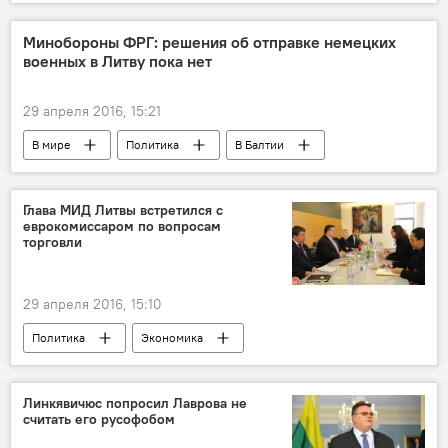
Минобороны ФРГ: решения об отправке немецких
военных в Литву пока нет
29 апреля 2016, 15:21
В мире
Политика
В Балтии
Батальоны НАТО в Балтии и Польше
Глава МИД Литвы встретился с
еврокомиссаром по вопросам
торговли
29 апреля 2016, 15:10
Политика
Экономика
Линкявичюс попросил Лаврова не
считать его русофобом